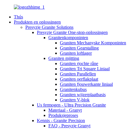
Thús
Produkten en oplossingen
Presyzje Granite Solutions
Presyzje Granite One-stop-oplossingen
Granitenkomponinten
Graniten Mechanyske Komponinten
Graniten Gearstalling
Graniten loftlager
Graniten mjitting
Graniten rjochte râne
Graniten Tri Square Liniaal
Graniten Parallellen
Graniten oerflakplaat
Graniten fjouwerkante liniaal
Granitenkubus
Graniten wijzerplaatbasis
Graniten V-blok
Us fermogen - Ultra Precision Granite
Materiaal - Granyt
Produksjeproses
Kennis - Granite Precision
FAQ - Presyzje Granyt