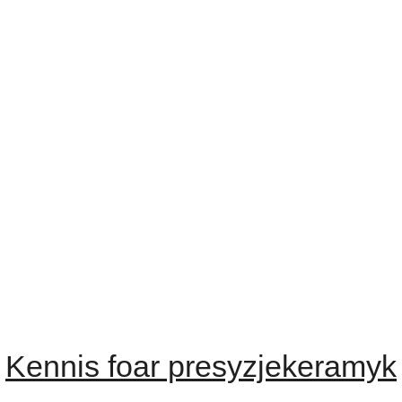
Kennis foar presyzjekeramyk