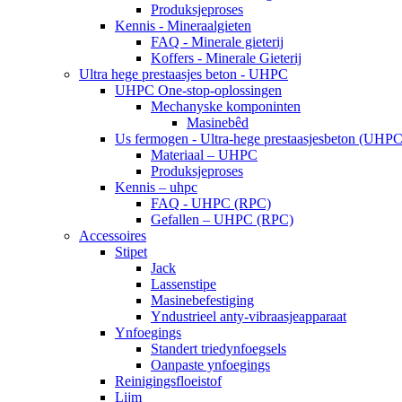
Produksjeproses
Kennis - Mineraalgieten
FAQ - Minerale gieterij
Koffers - Minerale Gieterij
Ultra hege prestaasjes beton - UHPC
UHPC One-stop-oplossingen
Mechanyske komponinten
Masinebêd
Us fermogen - Ultra-hege prestaasjesbeton (UHPC
Materiaal – UHPC
Produksjeproses
Kennis – uhpc
FAQ - UHPC (RPC)
Gefallen – UHPC (RPC)
Accessoires
Stipet
Jack
Lassenstipe
Masinebefestiging
Yndustrieel anty-vibraasjeapparaat
Ynfoegings
Standert triedynfoegsels
Oanpaste ynfoegings
Reinigingsfloeistof
Lijm