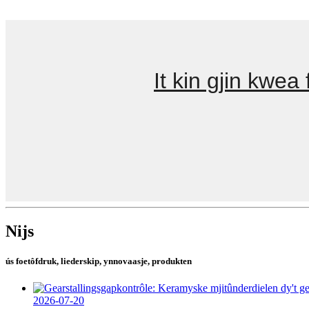
It kin gjin kwea
Nijs
ús foetôfdruk, liederskip, ynnovaasje, produkten
2026-07-20