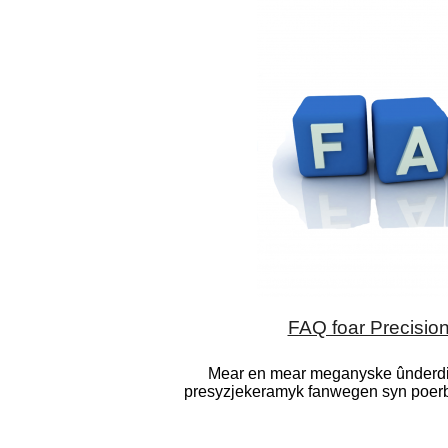
FAQ foar Precisio
Mear en mear meganyske ûnderdi
presyzjekeramyk fanwegen syn poerb