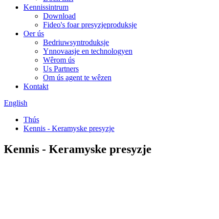
Kennissintrum
Download
Fideo's foar presyzjeproduksje
Oer ús
Bedriuwsyntroduksje
Ynnovaasje en technologyen
Wêrom ús
Us Partners
Om ús agent te wêzen
Kontakt
English
Thús
Kennis - Keramyske presyzje
Kennis - Keramyske presyzje