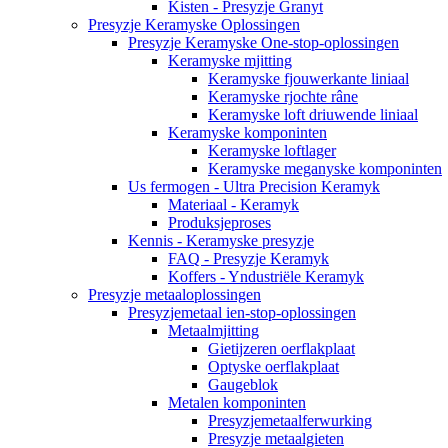
Kisten - Presyzje Granyt
Presyzje Keramyske Oplossingen
Presyzje Keramyske One-stop-oplossingen
Keramyske mjitting
Keramyske fjouwerkante liniaal
Keramyske rjochte râne
Keramyske loft driuwende liniaal
Keramyske komponinten
Keramyske loftlager
Keramyske meganyske komponinten
Us fermogen - Ultra Precision Keramyk
Materiaal - Keramyk
Produksjeproses
Kennis - Keramyske presyzje
FAQ - Presyzje Keramyk
Koffers - Yndustriële Keramyk
Presyzje metaaloplossingen
Presyzjemetaal ien-stop-oplossingen
Metaalmjitting
Gietijzeren oerflakplaat
Optyske oerflakplaat
Gaugeblok
Metalen komponinten
Presyzjemetaalferwurking
Presyzje metaalgieten