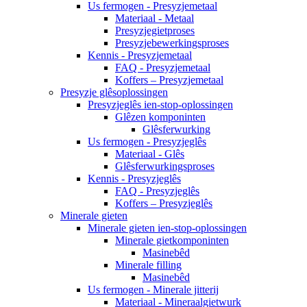
Us fermogen - Presyzjemetaal
Materiaal - Metaal
Presyzjegietproses
Presyzjebewerkingsproses
Kennis - Presyzjemetaal
FAQ - Presyzjemetaal
Koffers – Presyzjemetaal
Presyzje glêsoplossingen
Presyzjeglês ien-stop-oplossingen
Glêzen komponinten
Glêsferwurking
Us fermogen - Presyzjeglês
Materiaal - Glês
Glêsferwurkingsproses
Kennis - Presyzjeglês
FAQ - Presyzjeglês
Koffers – Presyzjeglês
Minerale gieten
Minerale gieten ien-stop-oplossingen
Minerale gietkomponinten
Masinebêd
Minerale filling
Masinebêd
Us fermogen - Minerale jitterij
Materiaal - Mineraalgietwurk