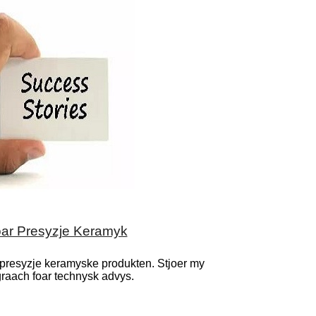
ar Presyzje Keramyk
n presyzje keramyske produkten. Stjoer my
graach foar technysk advys.