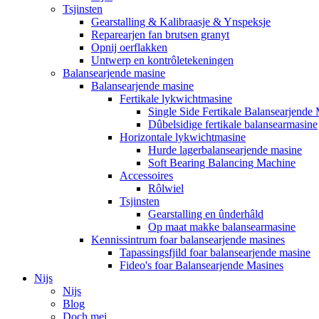
Tsjinsten
Gearstalling & Kalibraasje & Ynspeksje
Reparearjen fan brutsen granyt
Opnij oerflakken
Untwerp en kontrôletekeningen
Balansearjende masine
Balansearjende masine
Fertikale lykwichtmasine
Single Side Fertikale Balansearjende
Dûbelsidige fertikale balansearmasine
Horizontale lykwichtmasine
Hurde lagerbalansearjende masine
Soft Bearing Balancing Machine
Accessoires
Rôlwiel
Tsjinsten
Gearstalling en ûnderhâld
Op maat makke balansearmasine
Kennissintrum foar balansearjende masines
Tapassingsfjild foar balansearjende masine
Fideo's foar Balansearjende Masines
Nijs
Nijs
Blog
Doch mei