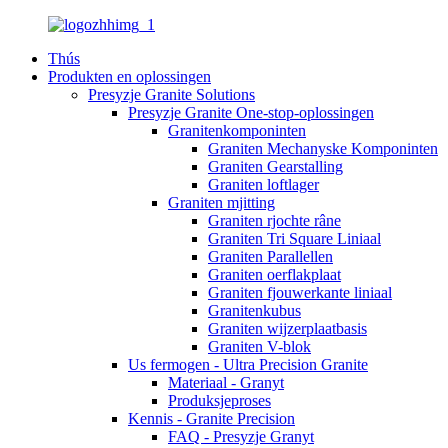
Thús
Produkten en oplossingen
Presyzje Granite Solutions
Presyzje Granite One-stop-oplossingen
Granitenkomponinten
Graniten Mechanyske Komponinten
Graniten Gearstalling
Graniten loftlager
Graniten mjitting
Graniten rjochte râne
Graniten Tri Square Liniaal
Graniten Parallellen
Graniten oerflakplaat
Graniten fjouwerkante liniaal
Granitenkubus
Graniten wijzerplaatbasis
Graniten V-blok
Us fermogen - Ultra Precision Granite
Materiaal - Granyt
Produksjeproses
Kennis - Granite Precision
FAQ - Presyzje Granyt