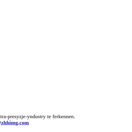
a-presyzje-yndustry te ferkennen.
@zhhimg.com