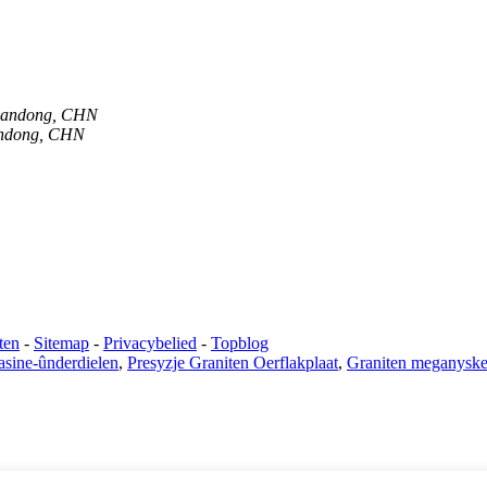
 Shandong, CHN
handong, CHN
ten
-
Sitemap
-
Privacybelied
-
Topblog
sine-ûnderdielen
,
Presyzje Graniten Oerflakplaat
,
Graniten meganysk