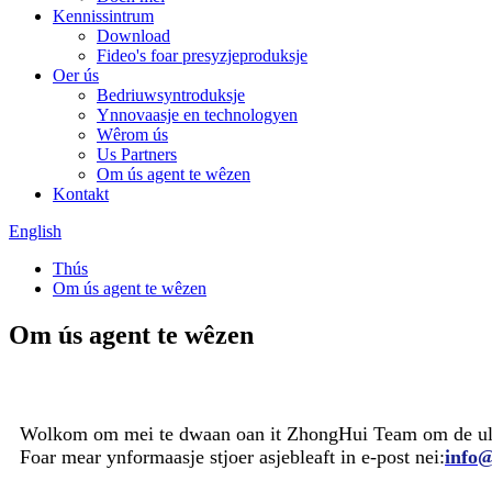
Kennissintrum
Download
Fideo's foar presyzjeproduksje
Oer ús
Bedriuwsyntroduksje
Ynnovaasje en technologyen
Wêrom ús
Us Partners
Om ús agent te wêzen
Kontakt
English
Thús
Om ús agent te wêzen
Om ús agent te wêzen
Wolkom om mei te dwaan oan it ZhongHui Team om de ultr
Foar mear ynformaasje stjoer asjebleaft in e-post nei:
info