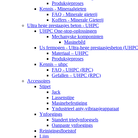
Produksjeproses
Kennis - Mineraalgieten
FAQ - Minerale gieterij
Koffers - Minerale Gieterij
Ultra hege prestaasjes beton - UHPC
UHPC One-stop-oplossingen
Mechanyske komponinten
Masinebêd
Us fermogen - Ultra-hege prestaasjesbeton (UHPC
Materiaal – UHPC
Produksjeproses
Kennis – uhpc
FAQ - UHPC (RPC)
Gefallen – UHPC (RPC)
Accessoires
Stipet
Jack
Lassenstipe
Masinebefestiging
Yndustrieel anty-vibraasjeapparaat
Ynfoegings
Standert triedynfoegsels
Oanpaste ynfoegings
Reinigingsfloeistof
Lijm