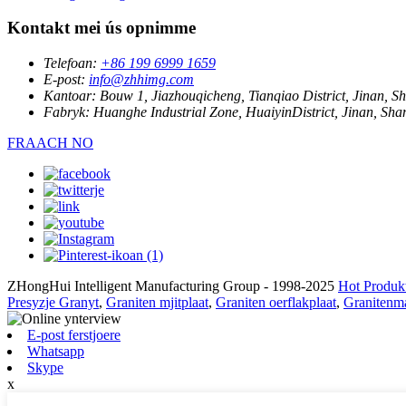
Kontakt mei ús opnimme
Telefoan:
+86 199 6999 1659
E-post:
info@zhhimg.com
Kantoar:
Bouw 1, Jiazhouqicheng, Tianqiao District, Jinan,
Fabryk:
Huanghe Industrial Zone, HuaiyinDistrict, Jinan, S
FRAACH NO
ZHongHui Intelligent Manufacturing Group - 1998-2025
Hot Produk
Presyzje Granyt
,
Graniten mjitplaat
,
Graniten oerflakplaat
,
Granitenma
E-post ferstjoere
Whatsapp
Skype
x