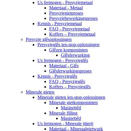
Us fermogen - Presyzjemetaal
Materiaal - Metaal
Presyzjegietproses
Presyzjebewerkingsproses
Kennis - Presyzjemetaal
FAQ - Presyzjemetaal
Koffers – Presyzjemetaal
Presyzje glêsoplossingen
Presyzjeglês ien-stop-oplossingen
Glêzen komponinten
Glêsferwurking
Us fermogen - Presyzjeglês
Materiaal - Glês
Glêsferwurkingsproses
Kennis - Presyzjeglês
FAQ - Presyzjeglês
Koffers – Presyzjeglês
Minerale gieten
Minerale gieten ien-stop-oplossingen
Minerale gietkomponinten
Masinebêd
Minerale filling
Masinebêd
Us fermogen - Minerale jitterij
Materiaal - Mineraalgietwurk