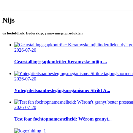
Nijs
ús foetôfdruk, liederskip, ynnovaasje, produkten
2026-07-20
Gearstallingsgapkontrôle: Keramyske mjitp ...
2026-07-20
Yntegriteitsoanbestegingsmeganisme: Strikt A...
2026-07-20
Test foar fochtopnamesnelheid: Wêrom granyt...