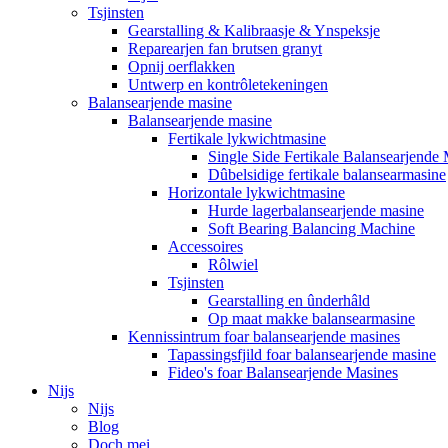
Tsjinsten
Gearstalling & Kalibraasje & Ynspeksje
Reparearjen fan brutsen granyt
Opnij oerflakken
Untwerp en kontrôletekeningen
Balansearjende masine
Balansearjende masine
Fertikale lykwichtmasine
Single Side Fertikale Balansearjende
Dûbelsidige fertikale balansearmasine
Horizontale lykwichtmasine
Hurde lagerbalansearjende masine
Soft Bearing Balancing Machine
Accessoires
Rôlwiel
Tsjinsten
Gearstalling en ûnderhâld
Op maat makke balansearmasine
Kennissintrum foar balansearjende masines
Tapassingsfjild foar balansearjende masine
Fideo's foar Balansearjende Masines
Nijs
Nijs
Blog
Doch mei