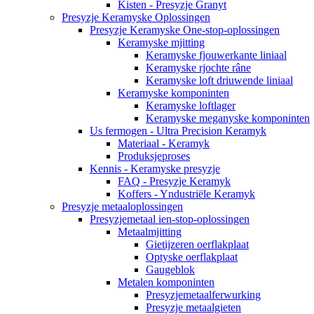
Kisten - Presyzje Granyt
Presyzje Keramyske Oplossingen
Presyzje Keramyske One-stop-oplossingen
Keramyske mjitting
Keramyske fjouwerkante liniaal
Keramyske rjochte râne
Keramyske loft driuwende liniaal
Keramyske komponinten
Keramyske loftlager
Keramyske meganyske komponinten
Us fermogen - Ultra Precision Keramyk
Materiaal - Keramyk
Produksjeproses
Kennis - Keramyske presyzje
FAQ - Presyzje Keramyk
Koffers - Yndustriële Keramyk
Presyzje metaaloplossingen
Presyzjemetaal ien-stop-oplossingen
Metaalmjitting
Gietijzeren oerflakplaat
Optyske oerflakplaat
Gaugeblok
Metalen komponinten
Presyzjemetaalferwurking
Presyzje metaalgieten